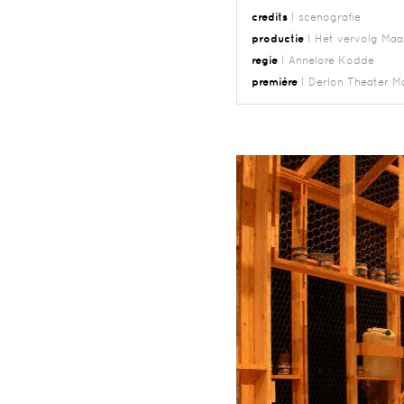
credits
I scenografie
productie
I Het vervolg Maa
regie
I Annelore Kodde
première
I Derlon Theater Ma