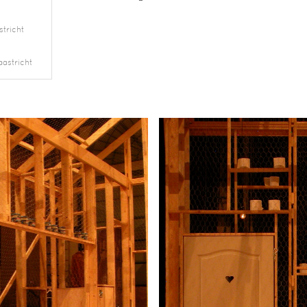
stricht
astricht