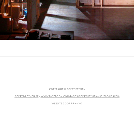
COPYRIGHT © GEERT PEYMEN
GEERT@PEYMEN.BE
-
WWW.FACEBOOK.COM/PAGES/GEERT-PEYMEN/490170341096748
WEBSITE DOOR
FIRMA 103